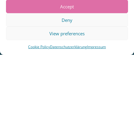
Accept
Deny
View preferences
Cookie Policy
Datenschutzerklärung
Impressum
Lektorin
Gerne unterstütze ich auch andere bei der
Überarbeitung und beim Feinschliff ihrer
Texte. Mein Schwerpunkt liegt auf
stilistischem und inhaltlichem Lektorat sowie
Korrektorat von Sachbüchern primär aus den
Bereichen Philosophie, Politik, Gesellschaft,
Feminismus und Verwandtem. Wenn du selbst