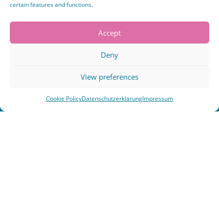
certain features and functions.
Accept
HEUTE
Deny
M
D
M
D
F
S
S
View preferences
27
28
29
30
31
1
2
Cookie Policy
Datenschutzerklärung
Impressum
7
3
4
5
6
8
9
10
11
12
13
14
15
16
17
18
19
20
21
22
23
24
25
26
27
28
29
30
31
1
2
3
4
5
6