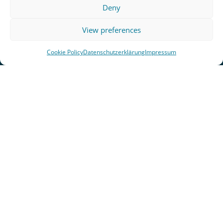
Deny
View preferences
Cookie Policy
Datenschutzerklärung
Impressum
Lektorin
Gerne unterstütze ich auch andere bei der
Überarbeitung und beim Feinschliff ihrer
Texte. Mein Schwerpunkt liegt auf
stilistischem und inhaltlichem Lektorat sowie
Korrektorat von Sachbüchern primär aus den
Bereichen Philosophie, Politik, Gesellschaft,
Feminismus und Verwandtem. Wenn du selbst
Autor*in bist und professionelle Begleitung für