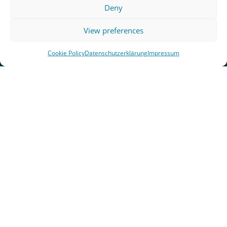
Deny
View preferences
Cookie Policy
Datenschutzerklärung
Impressum
Lektorin
Gerne unterstütze ich auch andere bei der
Überarbeitung und beim Feinschliff ihrer
Texte. Mein Schwerpunkt liegt auf
stilistischem und inhaltlichem Lektorat sowie
Korrektorat von Sachbüchern primär aus den
Bereichen Philosophie, Politik, Gesellschaft,
Feminismus und Verwandtem. Wenn du selbst
Autor*in bist und professionelle Begleitung für