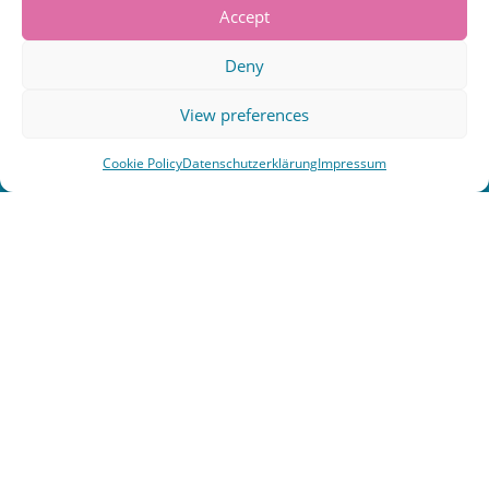
Accept
Deny
HEUTE
View preferences
M
D
M
D
F
S
S
Cookie Policy
Datenschutzerklärung
Impressum
29
30
1
2
3
4
5
6
7
8
9
10
11
12
13
14
15
16
17
18
19
20
21
22
23
24
25
26
27
28
29
30
31
1
2