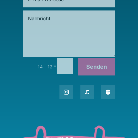
=
Senden
14 + 12