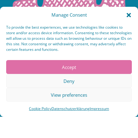
Manage Consent
To provide the best experiences, we use technologies like cookies to
HEUTE
store and/or access device information. Consenting to these technologies
will allow us to process data such as browsing behaviour or unique IDs on
this site. Not consenting or withdrawing consent, may adversely affect
M
D
M
D
F
S
S
certain features and functions.
29
30
1
2
3
4
5
Accept
6
7
8
9
10
11
12
Deny
13
14
15
16
17
18
19
View preferences
Cookie Policy
Datenschutzerklärung
Impressum
20
21
22
23
24
25
26
27
28
29
30
31
1
2